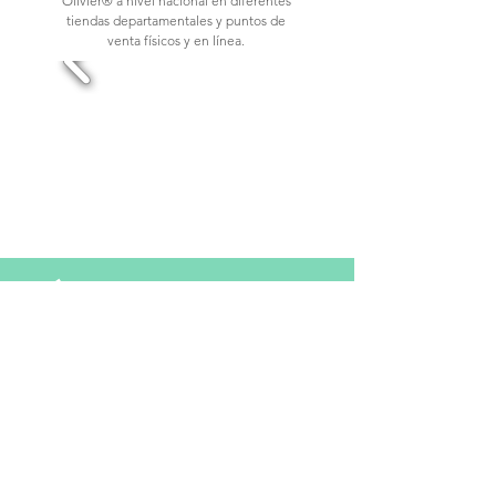
Olivier® a nivel nacional en diferentes
tiendas departamentales y puntos de
venta físicos y en línea.
¡síguenos en
NUESTRAS REDES!